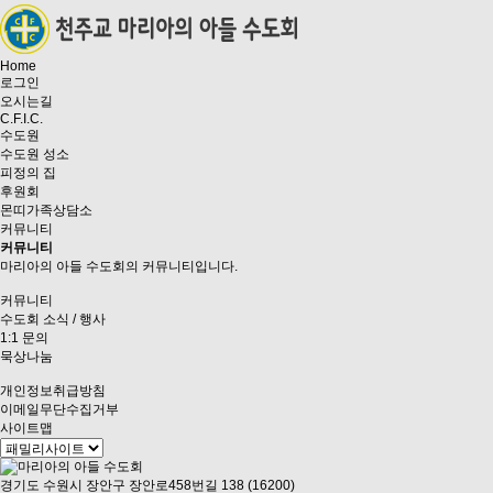
Home
로그인
오시는길
C.F.I.C.
수도원
수도원 성소
피정의 집
후원회
몬띠가족상담소
커뮤니티
커뮤니티
마리아의 아들 수도회의 커뮤니티입니다.
커뮤니티
수도회 소식 / 행사
1:1 문의
묵상나눔
개인정보취급방침
이메일무단수집거부
사이트맵
경기도 수원시 장안구 장안로458번길 138 (16200)