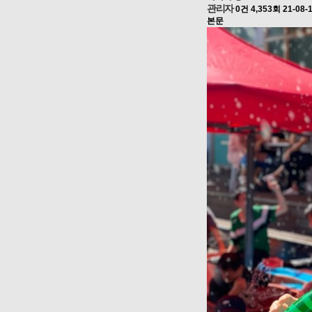
관리자
0건
4,353회
21-08-
본문