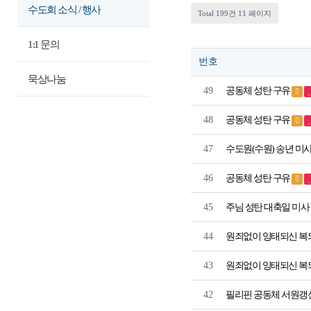
수도회 소식 / 행사
Total 199건
11 페이지
1:1 문의
번호
묵상나눔
49
공동체 성탄 구유
48
공동체 성탄 구유
47
수도원(수원) 송년 미
46
공동체 성탄 구유
45
주님 성탄 대축일 미
44
원죄없이 잉태되신 복
43
원죄없이 잉태되신 복
42
필리핀 공동체 서원갱