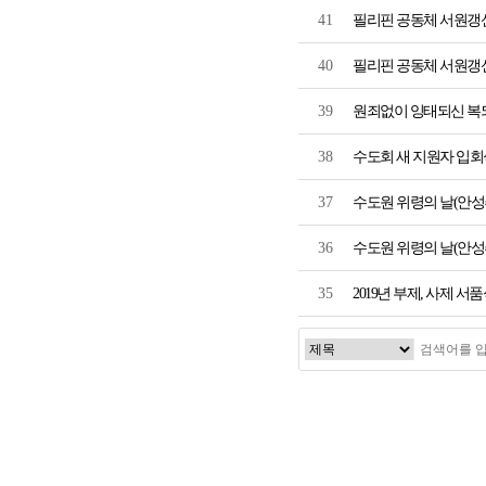
41
필리핀 공동체 서원갱
40
필리핀 공동체 서원갱
39
원죄없이 잉태되신 복되
38
수도회 새 지원자 입
37
수도원 위령의 날(안
36
수도원 위령의 날(안
35
2019년 부제, 사제 서
처음
이전
맨끝