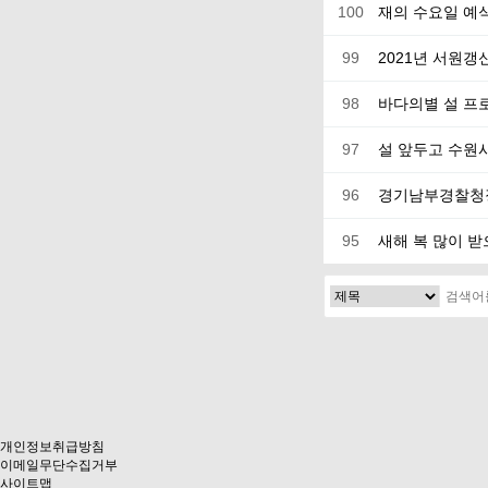
100
재의 수요일 예
99
2021년 서원갱
98
바다의별 설 프
97
설 앞두고 수원
96
경기남부경찰청장
95
새해 복 많이 받
다음
맨끝
개인정보취급방침
이메일무단수집거부
사이트맵