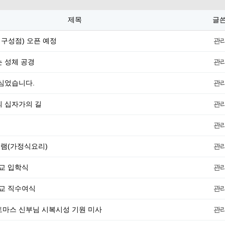
제목
글
인 구성점) 오픈 예정
관
는 성체 공경
관
 심었습니다.
관
의 십자가의 길
관
신
관
램(가정식요리)
관
교 입학식
관
교 직수여식
관
토마스 신부님 시복시성 기원 미사
관