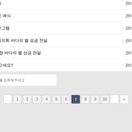
식
관
신 예식
관
로그램
관
시의회 바다의 별 성금 전달
관
 바다의 별 성금 전달
관
으세요!!
관
1
2
3
4
5
6
8
9
10
7