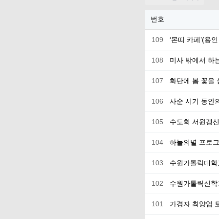
번호
109
‘몬띠 카페’(용
108
미사 밖에서 하
107
화단에 봄 꽃을
106
사순 시기 동안
105
수도회 서원갱
104
하늘의별 프로그
103
수원가톨릭대학
102
수원가톨릭신학
101
가경자 최양업 