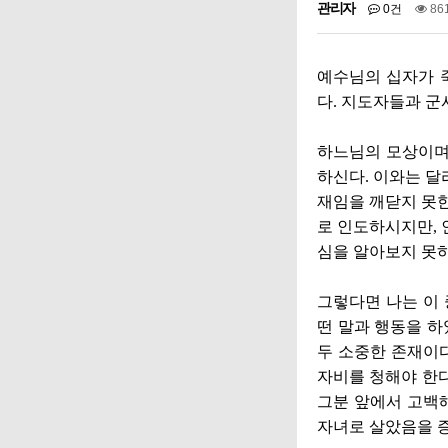
관리자
0건
86
예수님의 십자가 
다
.
지도자들과 군사
하느님의 모상이며
하신다
.
이와는 달
재임을 깨닫지 못
로 인도하시지만
,
심을 알아보지 못
그렇다면 나는 이
떤 말과 행동을 
두 소중한 존재이
자비를 청해야 한
그분 앞에서 고백
자녀로 살았음을 