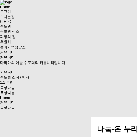
Home
로그인
오시는길
C.F.I.C.
수도원
수도원 성소
피정의 집
후원회
몬띠가족상담소
커뮤니티
커뮤니티
마리아의 아들 수도회의 커뮤니티입니다.
커뮤니티
수도회 소식 / 행사
1:1 문의
묵상나눔
묵상나눔
Home
커뮤니티
묵상나눔
나눔-온 누