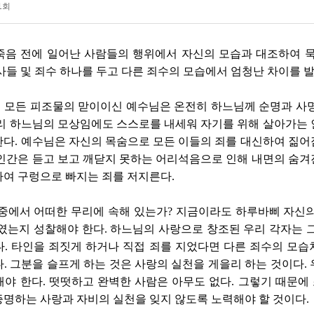
1회
죽음 전에 일어난 사람들의 행위에서 자신의 모습과 대조하여 묵
들 및 죄수 하나를 두고 다른 죄수의 모습에서 엄청난 차이를 발
 모든 피조물의 맏이이신 예수님은 온전히 하느님께 순명과 사명
리 하느님의 모상임에도 스스로를 내세워 자기를 위해 살아가는 
한다
.
예수님은 자신의 목숨으로 모든 이들의 죄를 대신하여 짊어
인간은 듣고 보고 깨닫지 못하는 어리석음으로 인해 내면의 숨겨
하여 구렁으로 빠지는 죄를 저지른다
.
 중에서 어떠한 무리에 속해 있는가
?
지금이라도 하루바삐 자신의
하였는지 성찰해야 한다
.
하느님의 사랑으로 창조된 우리 각자는 그
다
.
타인을 죄짓게 하거나 직접 죄를 지었다면 다른 죄수의 모습
다
.
그분을 슬프게 하는 것은 사랑의 실천을 게을리 하는 것이다
.
해야 한다
.
떳떳하고 완벽한 사람은 아무도 없다
.
그렇기 때문에
증명하는 사랑과 자비의 실천을 잊지 않도록 노력해야 할 것이다
.