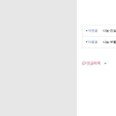
이전글
나눔-진실
다음글
나눔-부활
댓글목록