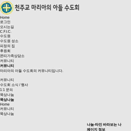
Home
로그인
오시는길
C.F.I.C.
수도원
수도원 성소
피정의 집
후원회
몬띠가족상담소
커뮤니티
커뮤니티
마리아의 아들 수도회의 커뮤니티입니다.
커뮤니티
수도회 소식 / 행사
1:1 문의
묵상나눔
묵상나눔
Home
커뮤니티
묵상나눔
나눔-타인 바라보는 나
페이지 정보