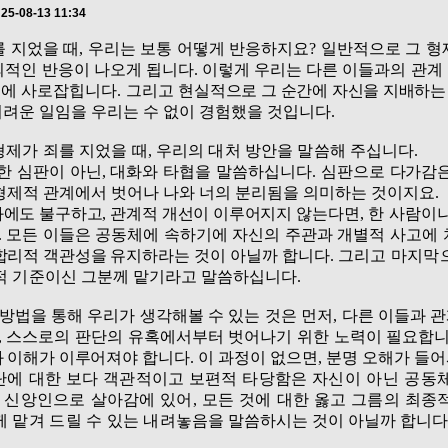
25-08-13 11:34
를 지었을 때
,
우리는 보통 어떻게 반응하지요
?
일반적으로 그 형
외적인 반응이 나오게 됩니다
.
이렇게 우리는 다른 이들과의 관계
정에 사로잡힙니다
.
그리고 현실적
으로 그 순간에 자신을 지배하는
어려운 일임을 우리는 수 없이 경험했을 것입니다
.
형제가 죄를 지었을 때
,
우리의 대처 방안을 말씀해
주십니다
.
한 심판이 아닌
,
대화와 타협을 말씀하십니다
.
심
판으로 다가감은
형제적
관계에서 벗어나 나와 너의 분리됨을 의미하는 것이지요
.
화에도 불구하고
,
관계적 개선이 이루어지지 않
는다면
,
한 사람이나
.
모든 이들은 공동체에 속하기에 자신의 주관과 개별적 사고에
 합리적 객관성을 유지하라는
것이 아닐까 합니다
.
그
리고 마지막
적 기준이
신 그분께 맡기라고 말씀하십니다
.
 방법을 통해 우리가 생각해볼 수 있는 것은 먼저
,
다른 이들과 
,
스스로의 판단의 유혹에서부터 벗어나기 위한 노력이 필요합
와 이해가 이루어져야 합니다
.
이 과정이 없으면
,
분명 오해가 들
단에 대한 보다 객관적이고 보편적 타당함은 자
신이 아닌 공
동
,
신
앙
인으로 살아감에 있어
,
모든 것에 대한 옳고 그름의 최종
 맡겨 드릴 수 있는 내려
놓음을 말씀하시는 것이 아닐까 합니다