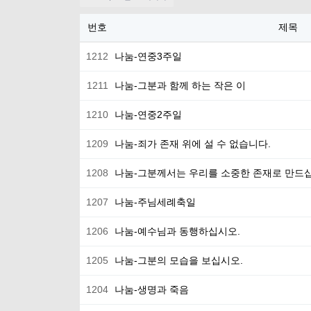
번호
제목
1212
나눔-연중3주일
1211
나눔-그분과 함께 하는 작은 이
1210
나눔-연중2주일
1209
나눔-죄가 존재 위에 설 수 없습니다.
1208
나눔-그분께서는 우리를 소중한 존재로 만드
1207
나눔-주님세례축일
1206
나눔-예수님과 동행하십시오.
1205
나눔-그분의 모습을 보십시오.
1204
나눔-생명과 죽음