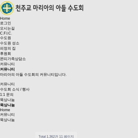
Home
로그인
오시는길
C.F.I.C.
수도원
수도원 성소
피정의 집
후원회
몬띠가족상담소
커뮤니티
커뮤니티
마리아의 아들 수도회의 커뮤니티입니다.
커뮤니티
수도회 소식 / 행사
1:1 문의
묵상나눔
묵상나눔
Home
커뮤니티
묵상나눔
Total 1,362건
11 페이지