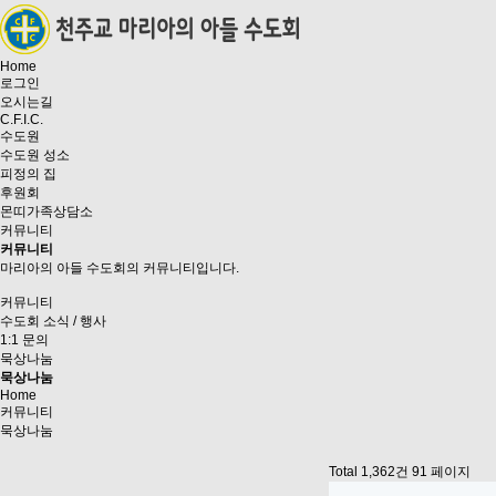
Home
로그인
오시는길
C.F.I.C.
수도원
수도원 성소
피정의 집
후원회
몬띠가족상담소
커뮤니티
커뮤니티
마리아의 아들 수도회의 커뮤니티입니다.
커뮤니티
수도회 소식 / 행사
1:1 문의
묵상나눔
묵상나눔
Home
커뮤니티
묵상나눔
Total 1,362건
91 페이지