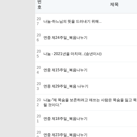
번
제목
호
20
나눔-하느님의 뜻을 드러내기 위해...
7
20
연중 제24주일_복음나누기
6
20
나눔 - 2021년을 마치며...(송년미사)
5
20
연중 제15주일_복음나누기
4
20
연중 제29주일_복음 나누기
3
20
나눔-"제 목숨을 보존하려고 애쓰는 사람은 목숨을 잃고 목
2
릴 것이다."
20
연중 제18주일_복음나누기
1
20
연중 제23주일_복음나누기