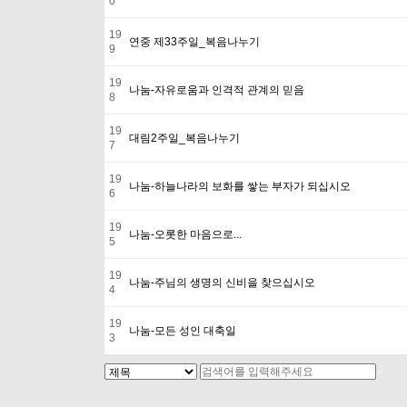
0
19
연중 제33주일_복음나누기
9
19
나눔-자유로움과 인격적 관계의 믿음
8
19
대림2주일_복음나누기
7
19
나눔-하늘나라의 보화를 쌓는 부자가 되십시오
6
19
나눔-오롯한 마음으로...
5
19
나눔-주님의 생명의 신비을 찾으십시오
4
19
나눔-모든 성인 대축일
3