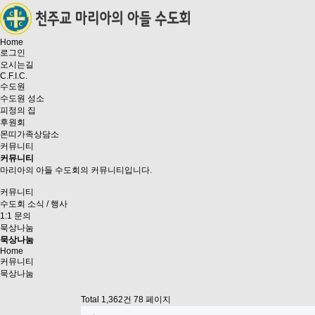
Home
로그인
오시는길
C.F.I.C.
수도원
수도원 성소
피정의 집
후원회
몬띠가족상담소
커뮤니티
커뮤니티
마리아의 아들 수도회의 커뮤니티입니다.
커뮤니티
수도회 소식 / 행사
1:1 문의
묵상나눔
묵상나눔
Home
커뮤니티
묵상나눔
Total 1,362건
78 페이지