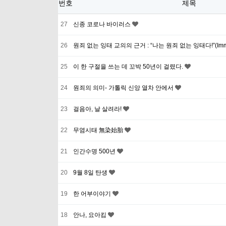
번호
제목
27
신종 코로나 바이러스
26
원죄 없는 잉태 교의의 근거 : “나는 원죄 없는 잉태다!”(Immacu
25
이 한 구절을 쓰는 데 꼬박 50년이 걸렸다.
24
원죄의 의미- 가톨릭 신앙 열차 안에서
23
걸음아, 날 살려라!
22
무염시태 無染始胎
21
인간수명 500년
20
9월 8일 탄생
19
한 어부이야기
18
안나, 요아킴