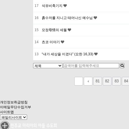
17
석유비축기지
16
흙수저를 지니고 태어나신 예수님
15
모정母情의 세월
14
쵸코 이야기
13
“내가 세상을 이겼다” (요한 16,33)
다음
맨끝
81
82
83
84
개인정보취급방침
이메일무단수집거부
사이트맵