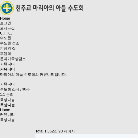
Home
로그인
오시는길
C.F.I.C.
수도원
수도원 성소
피정의 집
후원회
몬띠가족상담소
커뮤니티
커뮤니티
마리아의 아들 수도회의 커뮤니티입니다.
커뮤니티
수도회 소식 / 행사
1:1 문의
묵상나눔
묵상나눔
Home
커뮤니티
묵상나눔
Total 1,362건
90 페이지